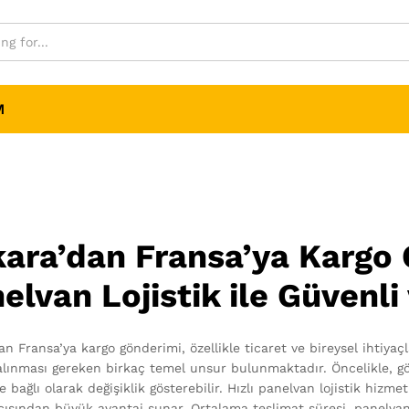
M
ara’dan Fransa’ya Kargo 
elvan Lojistik ile Güvenli
an Fransa’ya kargo gönderimi, özellikle ticaret ve bireysel ihtiya
alınması gereken birkaç temel unsur bulunmaktadır. Öncelikle, gö
 bağlı olarak değişiklik gösterebilir. Hızlı panelvan lojistik hizme
ısından büyük avantaj sunar. Ortalama teslimat süresi, panelvan lo