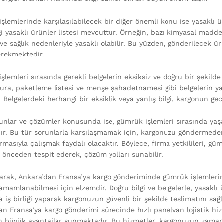
şlemlerinde karşılaşılabilecek bir diğer önemli konu ise yasaklı
ği yasaklı ürünler listesi mevcuttur. Örneğin, bazı kimyasal maddele
 ve sağlık nedenleriyle yasaklı olabilir. Bu yüzden, gönderilecek 
rekmektedir.
lemleri sırasında gerekli belgelerin eksiksiz ve doğru bir şekilde
atura, paketleme listesi ve menşe şahadetnamesi gibi belgelerin ya
r. Belgelerdeki herhangi bir eksiklik veya yanlış bilgi, kargonun g
runlar ve çözümler konusunda ise, gümrük işlemleri sırasında yaş
dır. Bu tür sorunlarla karşılaşmamak için, kargonuzu göndermeden 
firmasıyla çalışmak faydalı olacaktır. Böylece, firma yetkilileri, g
ı önceden tespit ederek, çözüm yolları sunabilir.
arak, Ankara’dan Fransa’ya kargo gönderiminde gümrük işlemlerin
amamlanabilmesi için elzemdir. Doğru bilgi ve belgelerle, yasaklı ü
a iş birliği yaparak kargonuzun güvenli bir şekilde teslimatını sağl
an Fransa’ya kargo gönderimi sürecinde hızlı panelvan lojistik hi
n büyük avantajlar sunmaktadır. Bu hizmetler, kargonuzun zamanı