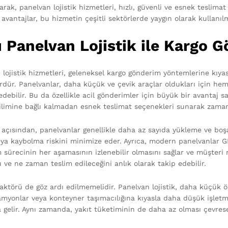
rak, panelvan lojistik hizmetleri, hızlı, güvenli ve esnek teslimat
avantajlar, bu hizmetin çeşitli sektörlerde yaygın olarak kullanıl
ı Panelvan Lojistik ile Kargo 
 lojistik hizmetleri, geleneksel kargo gönderim yöntemlerine kıya
rdür. Panelvanlar, daha küçük ve çevik araçlar oldukları için hem 
debilir. Bu da özellikle acil gönderimler için büyük bir avantaj sağ
limine bağlı kalmadan esnek teslimat seçenekleri sunarak zaman
 açısından, panelvanlar genellikle daha az sayıda yükleme ve boş
ya kaybolma riskini minimize eder. Ayrıca, modern panelvanlar GPS
 sürecinin her aşamasının izlenebilir olmasını sağlar ve müşteri
 ve ne zaman teslim edileceğini anlık olarak takip edebilir.
faktörü de göz ardı edilmemelidir. Panelvan lojistik, daha küçük 
myonlar veya konteyner taşımacılığına kıyasla daha düşük işletme
 gelir. Aynı zamanda, yakıt tüketiminin de daha az olması çevresel