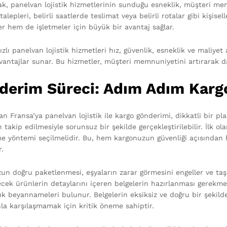
ak, panelvan lojistik hizmetlerinin sunduğu esneklik, müşteri mem
talepleri, belirli saatlerde teslimat veya belirli rotalar gibi kişise
er hem de işletmeler için büyük bir avantaj sağlar.
ızlı panelvan lojistik hizmetleri hız, güvenlik, esneklik ve maliy
vantajlar sunar. Bu hizmetler, müşteri memnuniyetini artırarak dah
derim Süreci: Adım Adım Karg
n Fransa’ya panelvan lojistik ile kargo gönderimi, dikkatli bir pla
 takip edilmesiyle sorunsuz bir şekilde gerçekleştirilebilir. İlk 
e yöntemi seçilmelidir. Bu, hem kargonuzun güvenliği açısından
r.
un doğru paketlenmesi, eşyaların zarar görmesini engeller ve taş
ecek ürünlerin detaylarını içeren belgelerin hazırlanması gerekme
k beyannameleri bulunur. Belgelerin eksiksiz ve doğru bir şekild
nla karşılaşmamak için kritik öneme sahiptir.