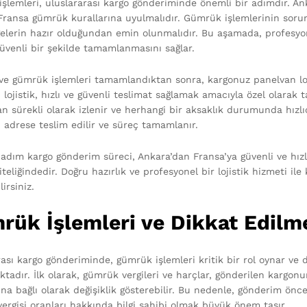
şlemleri, uluslararası kargo gönderiminde önemli bir adımdır. A
ransa gümrük kurallarına uyulmalıdır. Gümrük işlemlerinin sorun
elerin hazır olduğundan emin olunmalıdır. Bu aşamada, profesyonel
güvenli bir şekilde tamamlanmasını sağlar.
 ve gümrük işlemleri tamamlandıktan sonra, kargonuz panelvan loji
lojistik, hızlı ve güvenli teslimat sağlamak amacıyla özel olarak 
an sürekli olarak izlenir ve herhangi bir aksaklık durumunda hızlı
n adrese teslim edilir ve süreç tamamlanır.
adım kargo gönderim süreci, Ankara’dan Fransa’ya güvenli ve hızl
teliğindedir. Doğru hazırlık ve profesyonel bir lojistik hizmeti i
lirsiniz.
rük İşlemleri ve Dikkat Edilm
rası kargo gönderiminde, gümrük işlemleri kritik bir rol oynar ve
tadır. İlk olarak, gümrük vergileri ve harçlar, gönderilen kargo
na bağlı olarak değişiklik gösterebilir. Bu nedenle, gönderim ön
ergisi oranları hakkında bilgi sahibi olmak büyük önem taşır.