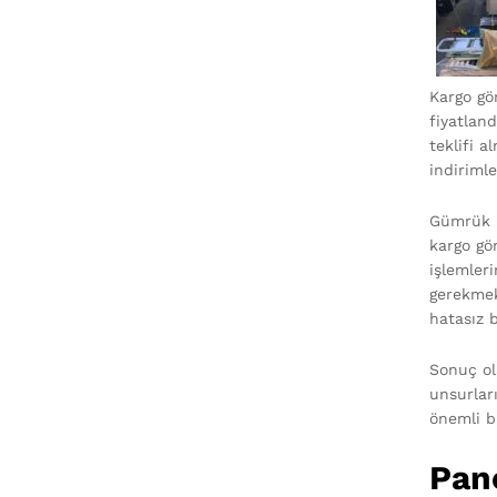
Kargo gön
fiyatland
teklifi a
indiriml
Gümrük i
kargo gö
işlemler
gerekmek
hatasız 
Sonuç ol
unsurlar
önemli b
Pane