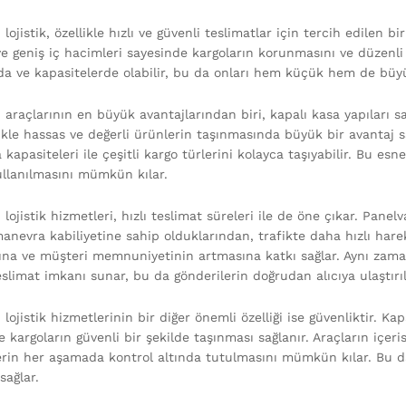
lojistik, özellikle hızlı ve güvenli teslimatlar için tercih edilen bi
ve geniş iç hacimleri sayesinde kargoların korunmasını ve düzenli b
da ve kapasitelerde olabilir, bu da onları hem küçük hem de büyük 
 araçlarının en büyük avantajlarından biri, kapalı kasa yapıları 
likle hassas ve değerli ürünlerin taşınmasında büyük bir avantaj s
kapasiteleri ile çeşitli kargo türlerini kolayca taşıyabilir. Bu esne
ullanılmasını mümkün kılar.
lojistik hizmetleri, hızlı teslimat süreleri ile de öne çıkar. Panelv
anevra kabiliyetine sahip olduklarından, trafikte daha hızlı harek
ına ve müşteri memnuniyetinin artmasına katkı sağlar. Aynı zaman
slimat imkanı sunar, bu da gönderilerin doğrudan alıcıya ulaştırıl
lojistik hizmetlerinin bir diğer önemli özelliği ise güvenliktir. Kap
 kargoların güvenli bir şekilde taşınması sağlanır. Araçların içer
erin her aşamada kontrol altında tutulmasını mümkün kılar. Bu d
sağlar.