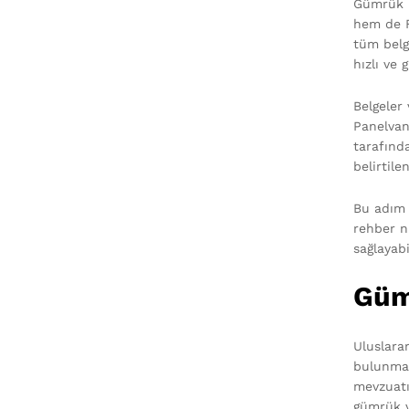
Gümrük i
hem de F
tüm belg
hızlı ve 
Belgeler
Panelvan 
tarafınd
belirtile
Bu adım 
rehber ni
sağlayabi
Güm
Uluslara
bulunmak
mevzuatı
gümrük v