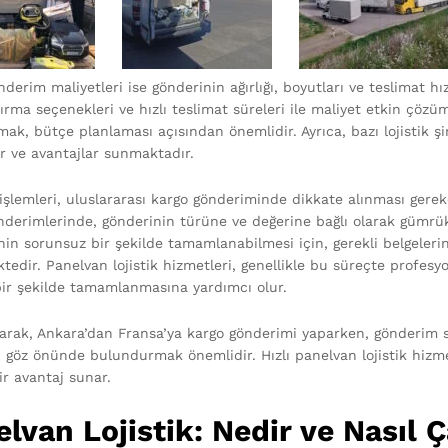
derim maliyetleri ise gönderinin ağırlığı, boyutları ve teslimat hız
ırma seçenekleri ve hızlı teslimat süreleri ile maliyet etkin çözü
lmak, bütçe planlaması açısından önemlidir. Ayrıca, bazı lojistik ş
er ve avantajlar sunmaktadır.
şlemleri, uluslararası kargo gönderiminde dikkate alınması gerek
nderimlerinde, gönderinin türüne ve değerine bağlı olarak gümrük 
inin sorunsuz bir şekilde tamamlanabilmesi için, gerekli belgeleri
tedir. Panelvan lojistik hizmetleri, genellikle bu süreçte profesy
bir şekilde tamamlanmasına yardımcı olur.
arak, Ankara’dan Fransa’ya kargo gönderimi yaparken, gönderim sü
ı göz önünde bulundurmak önemlidir. Hızlı panelvan lojistik hizmet
ir avantaj sunar.
lvan Lojistik: Nedir ve Nasıl Ç