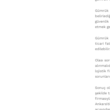
Gümrük i
belirledi
güvenlik
etmek ge
Gümrük iş
ticari f
edilebili
Olası so
alınmalı
lojistik 
sorunlar
Sonuç ol
şekilde t
firmasıyl
Ankara’d
açısında