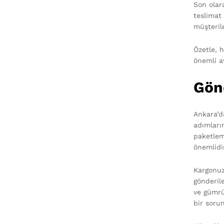
Son olar
teslimat 
müşteril
Özetle, h
önemli a
Gön
Ankara’da
adımların
paketlem
önemlidi
Kargonuz
gönderil
ve gümrü
bir soru