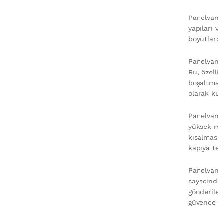
Panelvan 
yapıları 
boyutlar
Panelvan
Bu, özel
boşaltma 
olarak k
Panelvan 
yüksek m
kısalmas
kapıya te
Panelvan 
sayesinde
gönderil
güvence 