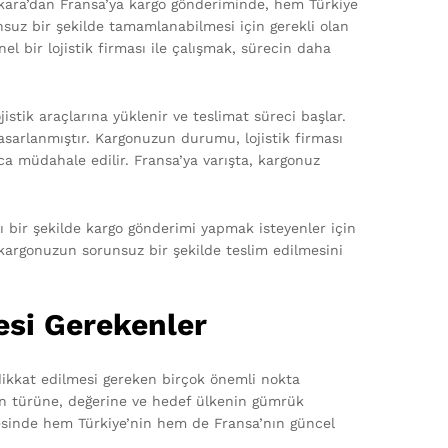
nkara’dan Fransa’ya kargo gönderiminde, hem Türkiye
suz bir şekilde tamamlanabilmesi için gerekli olan
 bir lojistik firması ile çalışmak, sürecin daha
stik araçlarına yüklenir ve teslimat süreci başlar.
tasarlanmıştır. Kargonuzun durumu, lojistik firması
ca müdahale edilir. Fransa’ya varışta, kargonuz
ı bir şekilde kargo gönderimi yapmak isteyenler için
le kargonuzun sorunsuz bir şekilde teslim edilmesini
esi Gerekenler
 dikkat edilmesi gereken birçok önemli nokta
nun türüne, değerine ve hedef ülkenin gümrük
cesinde hem Türkiye’nin hem de Fransa’nın güncel