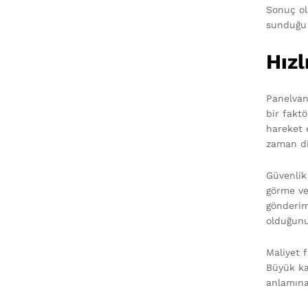
Sonuç ola
sunduğu 
Hızl
Panelvan
bir faktö
hareket e
zaman di
Güvenlik
görme ve
gönderim
olduğunu
Maliyet 
Büyük ka
anlamına