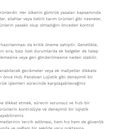
 ürünlerdir. Her ülkenin gümrük yasaları kapsamında
r, silahlar veya belirli tarım ürünleri gibi nesneler,
ürünlerin yasaklı olup olmadığını önceden kontrol
 hazırlanması da kritik öneme sahiptir. Genellikle,
nı sıra, bazı özel durumlarda ek belgeler de talep
ecikmesine veya geri gönderilmesine neden olabilir.
anabilecek gecikmeler veya ek maliyetler dikkate
önce Hızlı Panelvan Lojistik gibi deneyimli bir
ümrük işlemleri sürecinde karşılaşabileceğiniz
e dikkat etmek, sürecin sorunsuz ve hızlı bir
rünlerin kontrolüyle ve deneyimli bir lojistik
ayabilirsiniz.
zmetlerinin tercih edilmesi, hem hız hem de güvenlik
nda ve sağlam bir şekilde varış noktasına