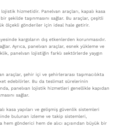
r lojistik hizmetidir. Panelvan araçları, kapalı kasa
ir şekilde taşınmasını sağlar. Bu araçlar, çeşitli
ölçekli gönderiler için ideal hale getirir.
sayesinde kargoların dış etkenlerden korunmasıdır.
ağlar. Ayrıca, panelvan araçlar, esnek yükleme ve
klik, panelvan lojistiğin farklı sektörlerde yaygın
an araçlar, şehir içi ve şehirlerarası taşımacılıkta
et edebilirler. Bu da teslimat sürelerinin
da, panelvan lojistik hizmetleri genellikle kapıdan
masını sağlar.
alı kasa yapıları ve gelişmiş güvenlik sistemleri
isinde bulunan izleme ve takip sistemleri,
a hem gönderici hem de alıcı açısından büyük bir