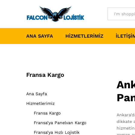
All
ANA SAYFA
HIZMETLERIMIZ
İLETIŞI
Fransa Kargo
Ank
Ana Sayfa
Pan
Hizmetlerimiz
Fransa Kargo
Ankara’d
dikkate 
Fransa’ya Panelvan Kargo
hizmetine
Fransa’ya Hızlı Lojistik
zaman aç