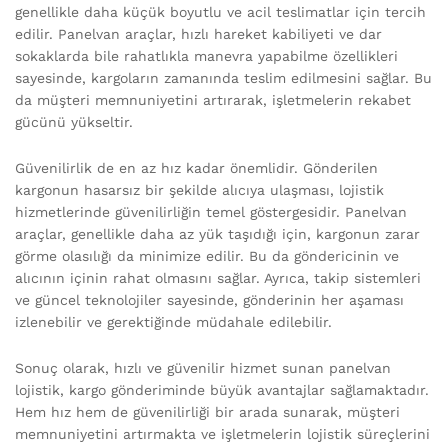
genellikle daha küçük boyutlu ve acil teslimatlar için tercih
edilir. Panelvan araçlar, hızlı hareket kabiliyeti ve dar
sokaklarda bile rahatlıkla manevra yapabilme özellikleri
sayesinde, kargoların zamanında teslim edilmesini sağlar. Bu
da müşteri memnuniyetini artırarak, işletmelerin rekabet
gücünü yükseltir.
Güvenilirlik de en az hız kadar önemlidir. Gönderilen
kargonun hasarsız bir şekilde alıcıya ulaşması, lojistik
hizmetlerinde güvenilirliğin temel göstergesidir. Panelvan
araçlar, genellikle daha az yük taşıdığı için, kargonun zarar
görme olasılığı da minimize edilir. Bu da göndericinin ve
alıcının içinin rahat olmasını sağlar. Ayrıca, takip sistemleri
ve güncel teknolojiler sayesinde, gönderinin her aşaması
izlenebilir ve gerektiğinde müdahale edilebilir.
Sonuç olarak, hızlı ve güvenilir hizmet sunan panelvan
lojistik, kargo gönderiminde büyük avantajlar sağlamaktadır.
Hem hız hem de güvenilirliği bir arada sunarak, müşteri
memnuniyetini artırmakta ve işletmelerin lojistik süreçlerini