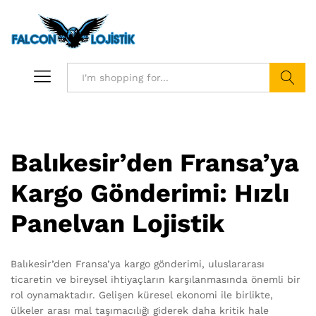
Search
Balıkesir’den Fransa’ya
Kargo Gönderimi: Hızlı
Panelvan Lojistik
Balıkesir’den Fransa’ya kargo gönderimi, uluslararası
ticaretin ve bireysel ihtiyaçların karşılanmasında önemli bir
rol oynamaktadır. Gelişen küresel ekonomi ile birlikte,
ülkeler arası mal taşımacılığı giderek daha kritik hale