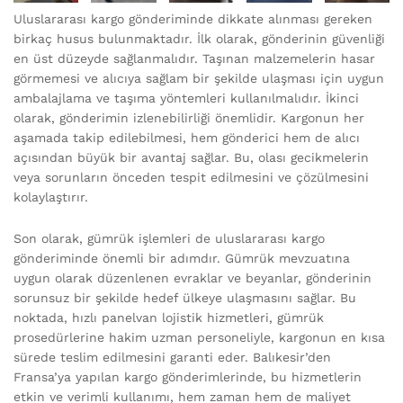
Uluslararası kargo gönderiminde dikkate alınması gereken
birkaç husus bulunmaktadır. İlk olarak, gönderinin güvenliği
en üst düzeyde sağlanmalıdır. Taşınan malzemelerin hasar
görmemesi ve alıcıya sağlam bir şekilde ulaşması için uygun
ambalajlama ve taşıma yöntemleri kullanılmalıdır. İkinci
olarak, gönderimin izlenebilirliği önemlidir. Kargonun her
aşamada takip edilebilmesi, hem gönderici hem de alıcı
açısından büyük bir avantaj sağlar. Bu, olası gecikmelerin
veya sorunların önceden tespit edilmesini ve çözülmesini
kolaylaştırır.
Son olarak, gümrük işlemleri de uluslararası kargo
gönderiminde önemli bir adımdır. Gümrük mevzuatına
uygun olarak düzenlenen evraklar ve beyanlar, gönderinin
sorunsuz bir şekilde hedef ülkeye ulaşmasını sağlar. Bu
noktada, hızlı panelvan lojistik hizmetleri, gümrük
prosedürlerine hakim uzman personeliyle, kargonun en kısa
sürede teslim edilmesini garanti eder. Balıkesir’den
Fransa’ya yapılan kargo gönderimlerinde, bu hizmetlerin
etkin ve verimli kullanımı, hem zaman hem de maliyet