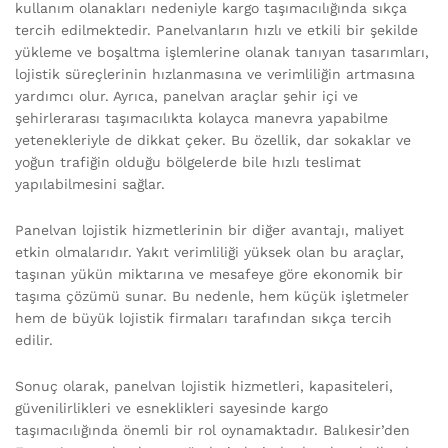
kullanım olanakları nedeniyle kargo taşımacılığında sıkça
tercih edilmektedir. Panelvanların hızlı ve etkili bir şekilde
yükleme ve boşaltma işlemlerine olanak tanıyan tasarımları,
lojistik süreçlerinin hızlanmasına ve verimliliğin artmasına
yardımcı olur. Ayrıca, panelvan araçlar şehir içi ve
şehirlerarası taşımacılıkta kolayca manevra yapabilme
yetenekleriyle de dikkat çeker. Bu özellik, dar sokaklar ve
yoğun trafiğin olduğu bölgelerde bile hızlı teslimat
yapılabilmesini sağlar.
Panelvan lojistik hizmetlerinin bir diğer avantajı, maliyet
etkin olmalarıdır. Yakıt verimliliği yüksek olan bu araçlar,
taşınan yükün miktarına ve mesafeye göre ekonomik bir
taşıma çözümü sunar. Bu nedenle, hem küçük işletmeler
hem de büyük lojistik firmaları tarafından sıkça tercih
edilir.
Sonuç olarak, panelvan lojistik hizmetleri, kapasiteleri,
güvenilirlikleri ve esneklikleri sayesinde kargo
taşımacılığında önemli bir rol oynamaktadır. Balıkesir’den